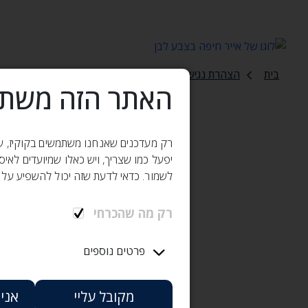
בית
הצהרת נגישות
האתר הזה משתמ
הצהרת נ
רק מעדכנים שאנחנו משתמשים בקוקיז, שזה
יפעל כמו שצריך, ויש כאלו שמיועדים לאי
לשמור. כדאי לדעת שזה יכול להשפיע על 
רקע
רק מה שהכרחי
האינטרנט מהווה כיום 
מוגבלויות בפרט. ככזה‚
פרטים נוספים
המוצג באתר‚ ולאפשר חוו
אנו שואפים להבטיח כי ה
מקובל עליי
אני