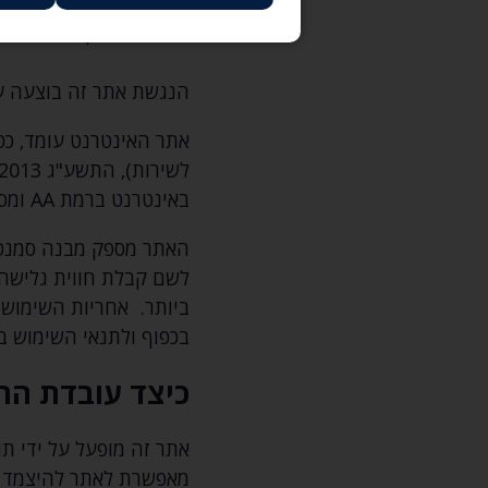
רבים להקל את השימוש ב
לחיות בשוויון‚ כבוד‚ נוח
הנגשת אתר זה בוצעה על
אתר האינטרנט עומד‚ ככל
באינטרנט ברמת AA ומסמך WCAG2.0 הבינלאומי.
האתר מספק מבנה סמנטי 
ביותר. אחריות השימוש 
בכפוף ולתנאי השימוש ב
כיצד עובדת הה
אתר זה מופעל על ידי ת