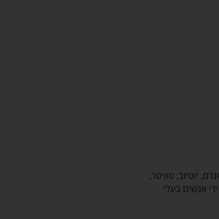
‚ יוטיוב‚ טוויטר‚
די אנשים בעלי