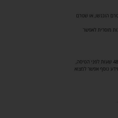
רם הונגשו‚ או שטרם
ות מוסרית לאפשר
נבקש שתעדכנו אותנו על מוגבלות בתנועה או כל מצב רפואי פעיל לאחר ההזמנה ועד 48 שעות לפני הטיסה‚
ידע נוסף אפשר למצוא