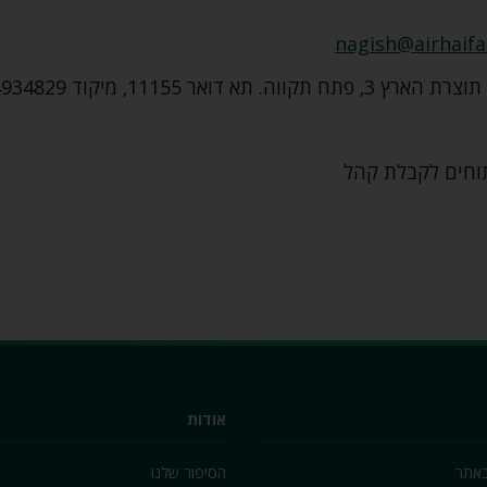
nagish@airhaif
תא דואר 11155‚ מיקוד 4934829
וחים לקבלת קהל
אודות
באתר
הסיפור שלנו