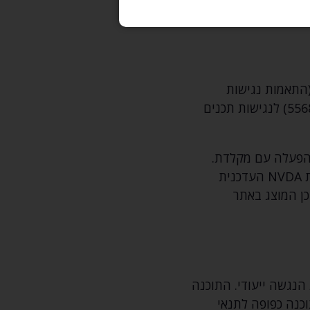
 לכל אדם מגיעה הזכות
(התאמות נגישות
לשירות)‚ התשע"ג 2013. התאמות הנגישות בוצעו עפ"י המלצות התקן הישראלי (ת"י 5568) לנגישות תכנים
להפעלה עם מקלדת.
לשם קבלת חווית גלישה מיטבית עם תוכנת הקראת מסך‚ אנו ממליצים לשימוש בתוכנת NVDA העדכנית
כן המוצג באתר
הנגשה ייעודי. התוכנה
ד להנחיות לנגישות תכנים באינטרנט WCAG 2.1 לרמה AA. התוכנה כפופה לתנאי