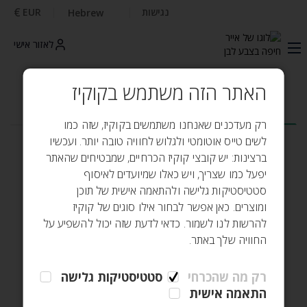
€
נגישות
EUR
Hebrew
לאזור אישי
האתר הזה משתמש בקוקיז
טיסה
מלון
ההזמנה שלי
צ׳ק אין
רק מעדכנים שאנחנו משתמשים בקוקיז, שזה כמו
לשים טייס אוטומטי ולגלוש לחוויה טובה יותר. ועכשיו
הלוך ושוב
כיוון אחד
ברצינות: יש קובצי קוקיז הכרחיים, שמבטיחים שהאתר
יפעל כמו שצריך, ויש כאלו שמיועדים לאיסוף
מאיפה?
סטטיסטיקות גלישה ולהתאמה אישית של תוכן
ומוצרים. כאן אפשר לבחור אילו סוגים של קוקיז
להרשות לנו לשמור. כדאי לדעת שזה יכול להשפיע על
לאן?
החוויה שלך באתר.
רק מה שהכרחי
סטטיסטיקות גלישה
תאריך יציאה
תאריך חזרה
התאמה אישית